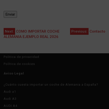
Navegación
Next:
COMO IMPORTAR COCHE
Previous:
Contacto
ALEMANIA EJEMPLO REAL 2026
de
entradas
Politica de privacidad
Política de cookies
Aviso Legal
¿Cuánto cuesta importar un coche de Alemania a España?
Audi a1
Audi A3
AUDI A4