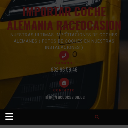
Skip
IMPORTAR COCHE
to
content
ALEMANIA RACEOCASION
NUESTRAS ULTIMAS IMPORTACIONES DE COCHES
ALEMANES ( FOTOS DE COCHES EN NUESTRAS
INSTALACIONES )
LLAMANOS
932 96 59 46
CONTACTO
info@raceocasion.es