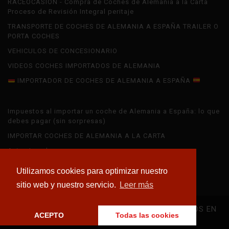
RACEOCASION - Compra de Coches de Alemania a la Carta
Proceso de Revisión Integral peritaje
TRANSPORTE DE COCHES DE ALEMANIA A ESPAÑA TRAILER O
PORTA COCHES
VEHICULOS DE CONCESIONARIO
VIDEOS COCHES IMPORTADOS DE ALEMANIA
IMPORTADOR DE COCHES DE ALEMANIA A ESPAÑA
Impuestos al importar un coche de Alemania a España: lo que
debes pagar (sin sorpresas)
IMPORTAR COCHES DE ALEMANIA A LA CARTA
Aviso Legal
IMPORTAR ASTON MARTIN ALEMANIA
Utilizamos cookies para optimizar nuestro
IMPORTAR ALFA ROMEO ALEMANIA
sitio web y nuestro servicio.
Leer más
GRUPO M-IMPORT IMPORTADORES CERTIFICADOS EN
ACEPTO
Todas las cookies
BARCELONA