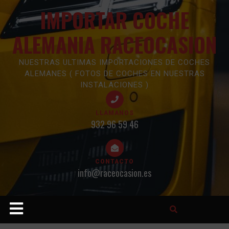
Skip
IMPORTAR COCHE
to
content
ALEMANIA RACEOCASION
NUESTRAS ULTIMAS IMPORTACIONES DE COCHES
ALEMANES ( FOTOS DE COCHES EN NUESTRAS
INSTALACIONES )
LLAMANOS
932 96 59 46
CONTACTO
info@raceocasion.es